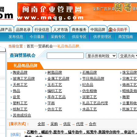
品牌产品
品牌名录
行业信息
人才市场
商务服务
中国品牌
会员助手
发布信息
今日最新
采购专区
供应专区
供求管理区
商贸指南
当前位置：
首页
>>
贸易机会
>>
礼品饰品品牌.
礼品饰品品牌
陶瓷品牌
树脂品牌
石雕品牌
珠宝品牌
玻璃工艺品牌
金属工艺品牌
节日用品品牌
宗教工艺
天然工艺
玉石工艺
纪念品
烙画工艺
饰品
编织工艺
仿生植物
蜡烛及烛
盆景
库存工艺品
泥塑工艺
雕塑
塑料工艺
字画
礼品工艺品代理
古董和收
纸制工艺
仿古工艺
水晶工艺
民族工艺
其他或综合
[显示方式]：
全部
→
采购
→
供应
→
代理
→
合作
石雕牛，崛起牛,股市牛，猛牛劲牛，拓荒牛,美国华尔街牛，幸运牛
[
供应
]