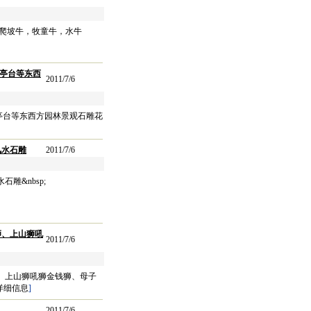
，爬坡牛，牧童牛，水牛
亭台等东西
2011/7/6
亭台等东西方园林景观石雕花
风水石雕
2011/7/6
雕&nbsp;
狮、上山狮吼
2011/7/6
、上山狮吼狮金钱狮、母子
详细信息
]
2011/7/6