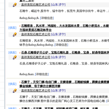
童牛，水牛
·
嘉祥美院石雕艺术公司
[山东.济宁]
石雕牛，崛起牛,股市牛，猛牛劲牛，拓荒牛,美国华尔街牛，幸运牛
&nbsp;&nbsp;&
..[
详细信息
]
石雕喷泉，风水球，鸿福轮，大水发园林水景，石雕小桥流水，水榭
[
供应
]
方园林景观石雕花钵亭台
·
嘉祥美院石雕艺术公司
[山东.济宁]
石雕喷泉，风水球，鸿福轮，大水发园林水景，石雕小桥流水，水榭
钵亭台&nbsp;&nbsp;&nbsp
..[
详细信息
]
[
供应
]
石鼎,石雕香炉天公炉，宝瓶石雕礼器，石雕鼎，宝鼎，财鼎等园林
·
嘉祥美院石雕艺术公司
[山东.济宁]
石鼎,石雕香炉天公炉，宝瓶石雕礼器，石雕鼎，宝鼎，财鼎等园林风水石
&nbsp;&am
..[
详细信息
]
石狮子，天安门狮,电信门狮，京狮港狮，石雕献钱狮，蹲狮走狮爬
[
供应
]
狮金钱狮、母子狮仿古狮西洋狮
·
嘉祥美院石雕艺术公司
[山东.济宁]
石狮子，天安门狮,电信门狮，京狮港狮，石雕献钱狮，蹲狮走狮爬狮
狮仿古狮西洋狮 图中显示的是我厂阎心灵工艺师为中国电信精心雕
..[
[
供应
]
石狮子：北京狮、迎宾狮，招财狮,镇府门狮、献礼狮、古狮