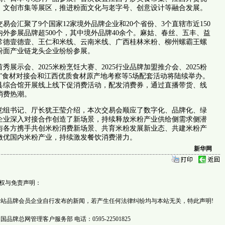
、文创市集等展区，推进粉面文化与老字号、创意设计等融合发展。
易会汇聚了9个国家12家境外品牌企业和20个省份、3个直辖市近150
外参展品牌超500个，其中境外品牌40余个。麻姑、春丝、五丰、益
常德壹德壹、王仁和米线、云南米线、广西桂林米粉、柳州螺霸王螺
粉面产业链龙头企业纷纷参展。
展示会、2025米粉烹饪大赛、2025行业品牌加盟推介会、2025粉
炒”食材对接会和江西优质食材原产地考察等5场配套活动将陆续举办。
县综合馆开展线上线下促消费活动，配发消费券，通过直播带货、线
消费热潮。
党组书记、厅长犹王莹介绍，本次交易会顺应了数字化、品牌化、绿
企业深入对接合作创造了新场景，持续释放米粉产业供给侧需求侧潜
与各方携手共创米粉消费新场景、共育米粉发展新业态、共建米粉产
做优国内米粉产业，持续激发餐饮消费潜力。
新华网
权与免责声明：
品牌会员企业自行发布的新闻，若产生任何法律纠纷均与本站无关，特此声明!
品牌总网管理客户服务部 电话：0595-22501825