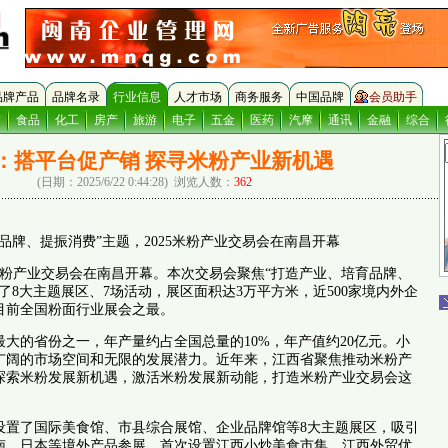
品牌产品
品牌名录
行业信息
人才市场
商务服务
中国品牌
会员助手
饰
食品
化工
房产
旅游
电子
五金
医药
汽摩
通讯
金融
综合
：搭平台促产销 探寻米粉产业新机遇
(日期：2025/6/22 0:44:28)
浏览人数：
362
品牌、提振消费”主题，2025米粉产业交易会在南昌开幕
25米粉产业交易会在南昌开幕。本次交易会聚焦“打造产业、培育品牌、
了8大主题展区、7场活动，展区面积达3万平方米，近500家境内外企
目前全国粉面行业展会之最。
大的省份之一，年产量约占全国总量的10%，年产值约20亿元。小
广阔的市场空间和无限的发展潜力。近年来，江西省聚焦推动米粉产
探索米粉发展新机遇，激活米粉发展新动能，打造米粉产业交易会这
设置了国际美食馆、市县综合展馆、企业品牌馆等8大主题展区，吸引
南、日本等境外产品参展。首次设置江西小炒美食市集、江西外贸优