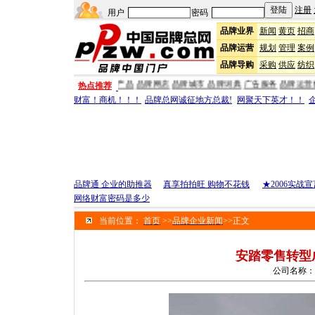
注册
用户
密码
品牌业界
新闻
黄页
招商
品牌运营
规划
管理
案例
品牌导购
采购
供应
纺织
品牌时尚
品牌产品
品牌网店
品牌城市
品牌词典
广告服务
品牌运
热点推荐
财富！商机！！！
品牌总网诚征地方总裁!
网聚天下英才！！
品牌通 企业的助推器
真享拍拍旺 购物不花钱
★2006实战宣
网络财富密码是多少
当前位置：
首页
>>
品牌企业新闻
>>正文
安踏零售转型
公司名称：